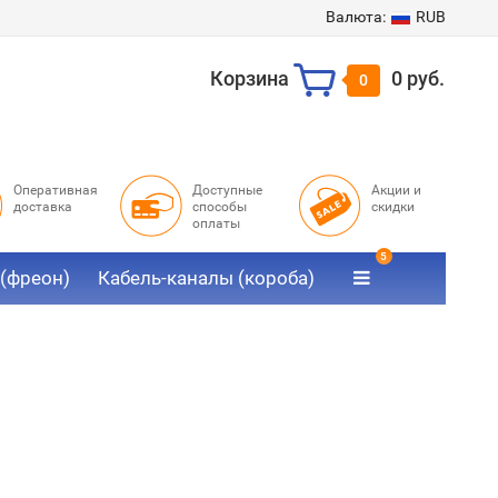
Валюта:
RUB
Корзина
0 руб.
0
Оперативная
Доступные
Акции и
доставка
способы
скидки
оплаты
5
 (фреон)
Кабель-каналы (короба)