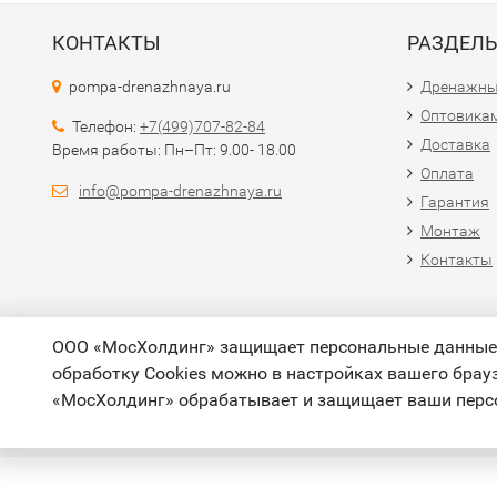
КОНТАКТЫ
РАЗДЕЛ
pompa-drenazhnaya.ru
Дренажны
Оптовика
Телефон:
+7(499)707-82-84
Доставка
Время работы: Пн–Пт: 9.00- 18.00
Оплата
info@pompa-drenazhnaya.ru
Гарантия
Монтаж
Контакты
ООО «МосХолдинг» защищает персональные данные п
обработку Cookies можно в настройках вашего брау
«МосХолдинг» обрабатывает и защищает ваши пер
При использовании материалов с сайта обязательно указан