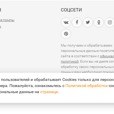
Ы
СОЦСЕТИ
е помпы
м
Мы получаем и обрабатываем
персональные данные посетит
сайта в соответствии с
официа
политикой
. Если вы не даете со
обработку своих персональных
данных,вам необходимо покин
сайт.
ользователей и обрабатывает Cookies только для персон
зера. Пожалуйста, ознакомьтесь с
Политикой обработки
coo
сональные данные на
странице
.
ие прямой ссылки на источник.